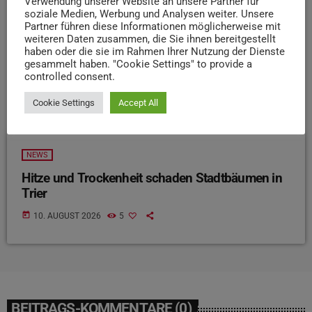
Verwendung unserer Website an unsere Partner für
soziale Medien, Werbung und Analysen weiter. Unsere
Partner führen diese Informationen möglicherweise mit
weiteren Daten zusammen, die Sie ihnen bereitgestellt
haben oder die sie im Rahmen Ihrer Nutzung der Dienste
gesammelt haben. "Cookie Settings" to provide a
controlled consent.
Cookie Settings
Accept All
NEWS
Hitze und Trockenheit schaden Stadtbäumen in
Trier
today
10. AUGUST 2026
5
BEITRAGS-KOMMENTARE (0)