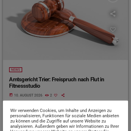
NEWS
Amtsgericht Trier: Freispruch nach Flut in
Fitnessstudio
today
10. AUGUST 2026
2
Wir verwenden Cookies, um Inhalte und Anzeigen zu
personalisieren, Funktionen für soziale Medien anbieten
zu können und die Zugriffe auf unsere Website zu
insert_link
analysieren. Außerdem geben wir Informationen zu Ihrer