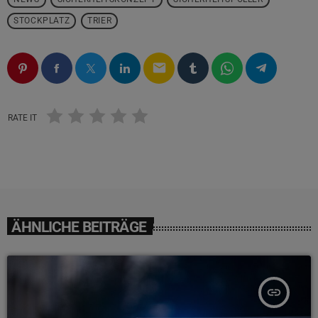
STOCKPLATZ
TRIER
email
RATE IT
ÄHNLICHE BEITRÄGE
insert_link