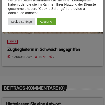
weiteren Daten zusammen, die Sie ihnen bereitgestellt
haben oder die sie im Rahmen Ihrer Nutzung der Dienste
gesammelt haben. "Cookie Settings" to provide a
controlled consent.
Cookie Settings
Accept All
NEWS
Zugbegleiterin in Schweich angegriffen
today
7. AUGUST 2026
14
2
BEITRAGS-KOMMENTARE (0)
Hinterlassen Sie eine Antwort