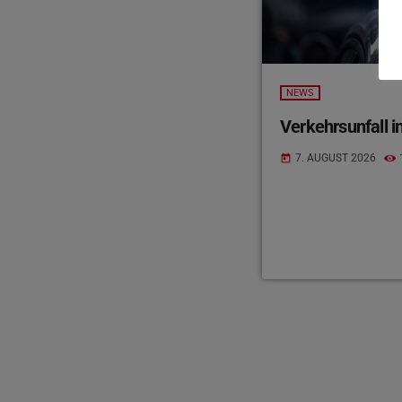
NEWS
Verkehrsunfall in
7. AUGUST 2026
today