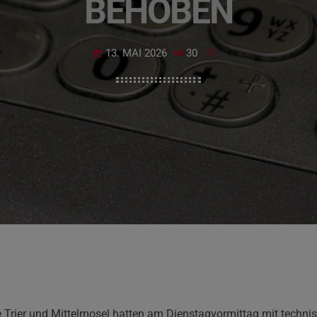
BEHOBEN
13. MAI 2026
30
today
 Trier und Mittelmosel hatten am Dienstagvormittag mit techn