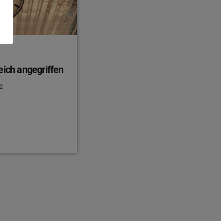
eich angegriffen
2