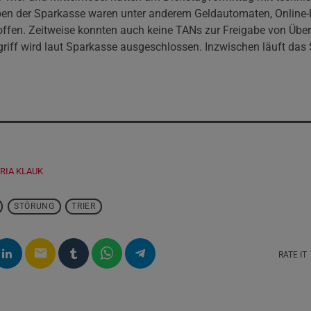
n der Sparkasse waren unter anderem Geldautomaten, Online-
offen. Zeitweise konnten auch keine TANs zur Freigabe von Übe
riff wird laut Sparkasse ausgeschlossen. Inzwischen läuft das
RIA KLAUK
STÖRUNG
TRIER
email
RATE IT