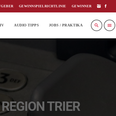
TGEBER
GEWINNSPIELRICHTLINIE
GEWINNER
search
menu
IV
AUDIO TIPPS
JOBS / PRAKTIKA
 REGION TRIER