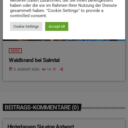
weiteren Daten zusammen, die Sie ihnen bereitgestellt
haben oder die sie im Rahmen Ihrer Nutzung der Dienste
gesammelt haben. "Cookie Settings" to provide a
controlled consent.
Cookie Settings
Accept All
NEWS
Waldbrand bei Salmtal
today
5. AUGUST 2026
14
BEITRAGS-KOMMENTARE (0)
Hinterlassen Sie eine Antwort