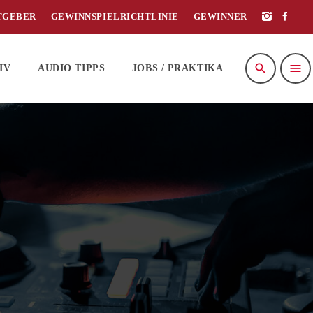
TGEBER
GEWINNSPIELRICHTLINIE
GEWINNER
search
menu
IV
AUDIO TIPPS
JOBS / PRAKTIKA