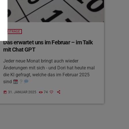
BEITRÄGE
Das erwartet uns im Februar – im Talk
mit Chat GPT
Jeder neue Monat bringt auch wieder
Änderungen mit sich - und Dori hat heute mal
die KI gefragt, welche das im Februar 2025
sind
31. JANUAR 2025
74
today