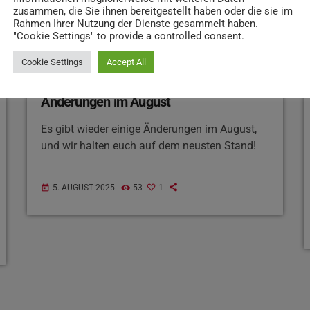
zusammen, die Sie ihnen bereitgestellt haben oder die sie im
Rahmen Ihrer Nutzung der Dienste gesammelt haben.
"Cookie Settings" to provide a controlled consent.
Cookie Settings
Accept All
BEITRÄGE
Änderungen im August
Es gibt wieder einige Änderungen im August,
und wir halten euch auf dem neusten Stand!
5. AUGUST 2025
53
1
today