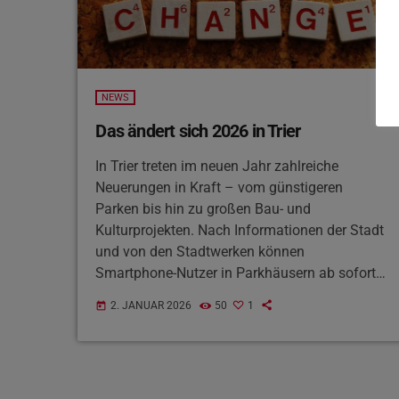
NEWS
Das ändert sich 2026 in Trier
In Trier treten im neuen Jahr zahlreiche
Neuerungen in Kraft – vom günstigeren
Parken bis hin zu großen Bau- und
Kulturprojekten. Nach Informationen der Stadt
und von den Stadtwerken können
Smartphone-Nutzer in Parkhäusern ab sofort
bis zu 20 Prozent Parkgebühren sparen. Im
2. JANUAR 2026
50
1
today
Frühjahr startet zudem ein neues digitales
Verkehrsleitsystem, während Müllgebühren
steigen und eine neue 60-Liter-Tonne
eingeführt wird. Kulturell prägen 2026 unter