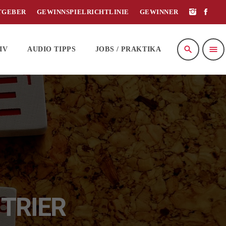
TGEBER
GEWINNSPIELRICHTLINIE
GEWINNER
search
menu
IV
AUDIO TIPPS
JOBS / PRAKTIKA
 TRIER