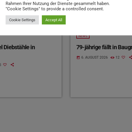
Rahmen Ihrer Nutzung der Dienste gesammelt haben.
"Cookie Settings" to provide a controlled consent.
Cookie Settings
Accept All
NEWS
 Diebstähle in
79-jährige fällt in Bau
6. AUGUST 2026
12
today
5