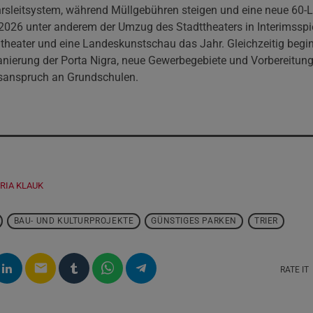
hrsleitsystem, während Müllgebühren steigen und eine neue 60-L
n 2026 unter anderem der Umzug des Stadttheaters in Interimsspi
theater und eine Landeskunstschau das Jahr. Gleichzeitig begi
anierung der Porta Nigra, neue Gewerbegebiete und Vorbereitung
sanspruch an Grundschulen.
RIA KLAUK
BAU- UND KULTURPROJEKTE
GÜNSTIGES PARKEN
TRIER
email
RATE IT