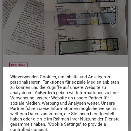
BEITRÄGE
Ex-Haus Trier: Das ist künftig geplant
Wir verwenden Cookies, um Inhalte und Anzeigen zu
personalisieren, Funktionen für soziale Medien anbieten
6 Jahre nach der Schließung der ehemaligen Jugend-
zu können und die Zugriffe auf unsere Website zu
Kunst- und Kulturstätte gibt es endlich einen ersten
analysieren. Außerdem geben wir Informationen zu Ihrer
Entwurf für ein neues Nutzungskonzept!
Wir haben uns
Verwendung unserer Website an unsere Partner für
soziale Medien, Werbung und Analysen weiter. Unsere
die Pläne mal für euch angesehen.
Partner führen diese Informationen möglicherweise mit
weiteren Daten zusammen, die Sie ihnen bereitgestellt
today
30. MAI 2025
36
haben oder die sie im Rahmen Ihrer Nutzung der Dienste
gesammelt haben. "Cookie Settings" to provide a
controlled consent.