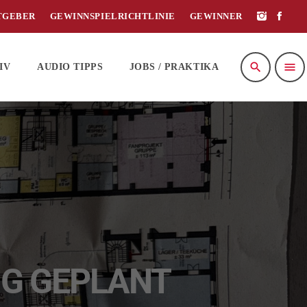
TGEBER
GEWINNSPIELRICHTLINIE
GEWINNER
search
menu
IV
AUDIO TIPPS
JOBS / PRAKTIKA
IG GEPLANT