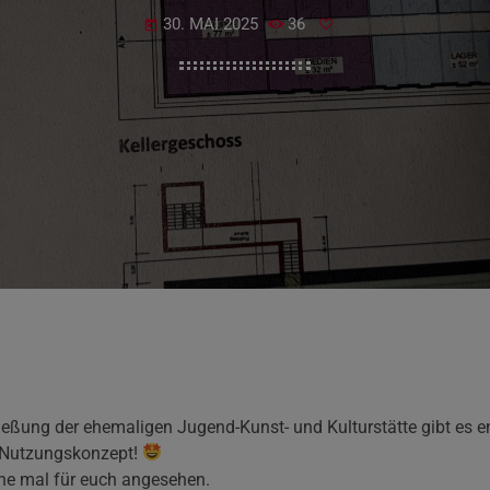
30. MAI 2025
36
today
ießung der ehemaligen Jugend-Kunst- und Kulturstätte gibt es en
s Nutzungskonzept!
ne mal für euch angesehen.