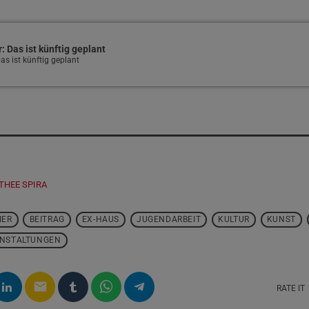
: Das ist künftig geplant
as ist künftig geplant
THEE SPIRA
IER
BEITRAG
EX-HAUS
JUGENDARBEIT
KULTUR
KUNST
NSTALTUNGEN
email
RATE IT