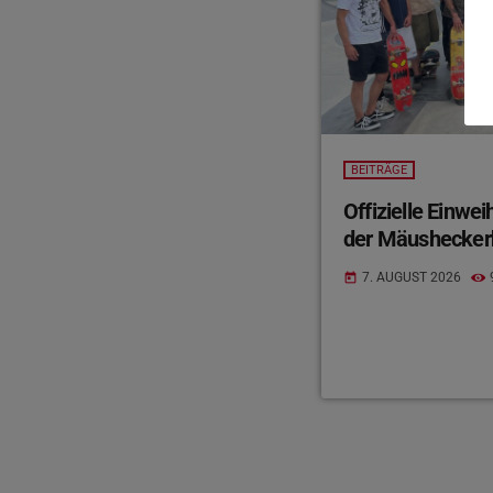
BEITRÄGE
Offizielle Einwe
der Mäushecker
7. AUGUST 2026
today