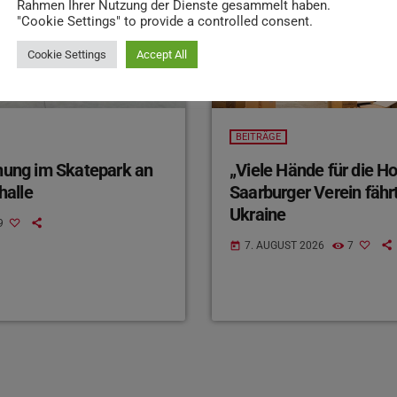
Rahmen Ihrer Nutzung der Dienste gesammelt haben.
"Cookie Settings" to provide a controlled consent.
Cookie Settings
Accept All
BEITRÄGE
ihung im Skatepark an
„Viele Hände für die H
halle
Saarburger Verein fährt
Ukraine
9
7. AUGUST 2026
7
today