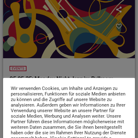
EVENTS
05.05.25: Monday-Night Jazz im Ballroom
Bitburg
Wir verwenden Cookies, um Inhalte und Anzeigen zu
personalisieren, Funktionen für soziale Medien anbieten
Jazz trifft Videokunst – und das mit ordentlich Wumms!
zu können und die Zugriffe auf unsere Website zu
Beim nächsten Monday-Night Jazz in Bitburg wird’s
analysieren. Außerdem geben wir Informationen zu Ihrer
experimentell: Das Trio um Multiinstrumentalist foerya
Verwendung unserer Website an unsere Partner für
soziale Medien, Werbung und Analysen weiter. Unsere
mixt Progressive Rock, Ambient Jazz und elektronische
Partner führen diese Informationen möglicherweise mit
Klanglandschaften – live inklusive spektakulärer Video-
weiteren Daten zusammen, die Sie ihnen bereitgestellt
Performance. Start ist um 20 Uhr im Jazz-Ballroom im
haben oder die sie im Rahmen Ihrer Nutzung der Dienste
Bowling-Center Bitburg - der Eintritt ist frei!