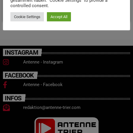
gesammelt haben. "Cookie Settings" to provide a
controlled consent.
today
5. MAI 2025
33
Cookie Settings
Accept All
INSTAGRAM
Antenne - Instagram
FACEBOOK
Antenne - Facebook
INFOS
redaktion@antenne-trier.com