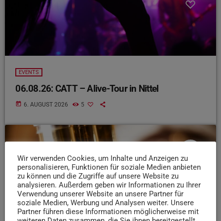
EVENTS
06.08.26: CATT – Alive-Tour in Nittel
today
6. AUGUST 2026
5
insert_link
Wir verwenden Cookies, um Inhalte und Anzeigen zu
personalisieren, Funktionen für soziale Medien anbieten
zu können und die Zugriffe auf unsere Website zu
analysieren. Außerdem geben wir Informationen zu Ihrer
Verwendung unserer Website an unsere Partner für
soziale Medien, Werbung und Analysen weiter. Unsere
Partner führen diese Informationen möglicherweise mit
weiteren Daten zusammen, die Sie ihnen bereitgestellt