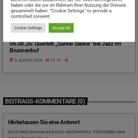
haben oder die sie im Rahmen Ihrer Nutzung der Dienste
gesammelt haben. "Cookie Settings" to provide a
controlled consent.
Cookie Settings
Accept All
EVENTS
06.08.26: Quartett „Sanne Sanne“ bei Jazz im
Brunnenhof
today
6. AUGUST 2026
15
BEITRAGS-KOMMENTARE (0)
Hinterlassen Sie eine Antwort
Ihre E-Mail-Adresse wird nicht veröffentlicht. Pflichtfelder sind