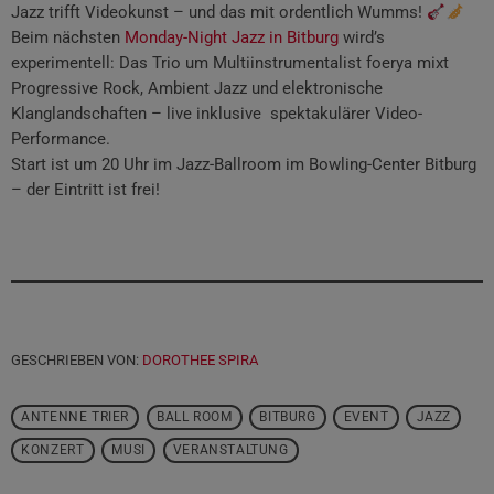
Jazz trifft Videokunst – und das mit ordentlich Wumms!
Beim nächsten
Monday-Night Jazz in Bitburg
wird’s
experimentell: Das Trio um Multiinstrumentalist foerya mixt
Progressive Rock, Ambient Jazz und elektronische
Klanglandschaften – live inklusive spektakulärer Video-
Performance.
Start ist um 20 Uhr im Jazz-Ballroom im Bowling-Center Bitburg
– der Eintritt ist frei!
GESCHRIEBEN VON:
DOROTHEE SPIRA
ANTENNE TRIER
BALL ROOM
BITBURG
EVENT
JAZZ
KONZERT
MUSI
VERANSTALTUNG