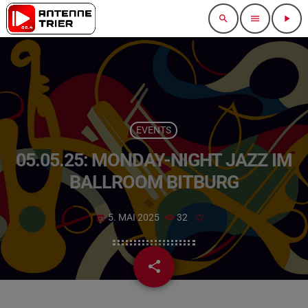
search
menu
play_arrow
EVENTS
05.05.25: MONDAY-NIGHT JAZZ IM
BALLROOM BITBURG
5. MAI 2025
32
today
share
email