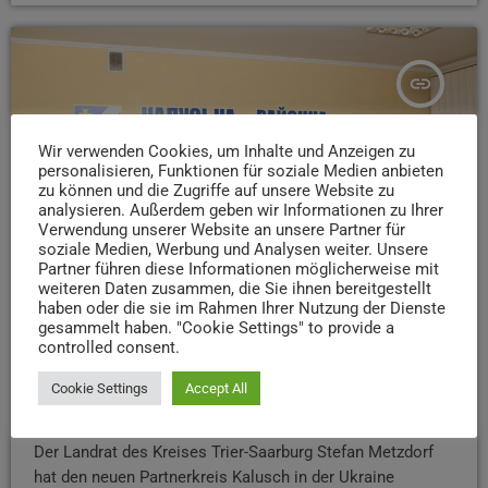
insert_link
Wir verwenden Cookies, um Inhalte und Anzeigen zu
personalisieren, Funktionen für soziale Medien anbieten
zu können und die Zugriffe auf unsere Website zu
analysieren. Außerdem geben wir Informationen zu Ihrer
Verwendung unserer Website an unsere Partner für
soziale Medien, Werbung und Analysen weiter. Unsere
Partner führen diese Informationen möglicherweise mit
weiteren Daten zusammen, die Sie ihnen bereitgestellt
haben oder die sie im Rahmen Ihrer Nutzung der Dienste
gesammelt haben. "Cookie Settings" to provide a
controlled consent.
NEWS
Cookie Settings
Accept All
Kreis Trier-Saarburg: Landrat besucht neuen
Partnerkreis in der Ukraine
Der Landrat des Kreises Trier-Saarburg Stefan Metzdorf
hat den neuen Partnerkreis Kalusch in der Ukraine