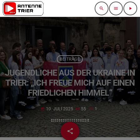
search
menu
play_arrow
BEITRÄGE
JUGENDLICHE AUS DER UKRAINE IN
TRIER: „ICH FREUE MICH AUF EINEN
FRIEDLICHEN HIMMEL“
10. JULI 2025
55
1
today
share
email
1