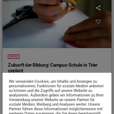
NEWS
Zukunft der Bildung: Campus-Schule in Trier
geplant
Lehramtsstudierende in Trier sollen künftig die
Wir verwenden Cookies, um Inhalte und Anzeigen zu
Möglichkeit haben, direkt im Schulalltag zu lernen, zu
personalisieren, Funktionen für soziale Medien anbieten
forschen und neue pädagogische Konzepte aktiv
zu können und die Zugriffe auf unsere Website zu
analysieren. Außerdem geben wir Informationen zu Ihrer
mitzugestalten. Geplant ist der Neubau einer
Verwendung unserer Website an unsere Partner für
sogenannten Campus-Schule. Das Gebäude soll ab dem
soziale Medien, Werbung und Analysen weiter. Unsere
Schuljahr 2029/30 nutzbar sein. Das Projekt entsteht in
Partner führen diese Informationen möglicherweise mit
weiteren Daten zusammen, die Sie ihnen bereitgestellt
Zusammenarbeit zwischen der Uni Trier und der Freien