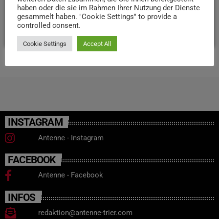
haben oder die sie im Rahmen Ihrer Nutzung der Dienste
Montessori-Schule Trier.
gesammelt haben. "Cookie Settings" to provide a
controlled consent.
today
27. OKTOBER 2025
87
6
Cookie Settings
Accept All
INSTAGRAM
Antenne - Instagram
FACEBOOK
Antenne - Facebook
INFOS
redaktion@antenne-trier.com