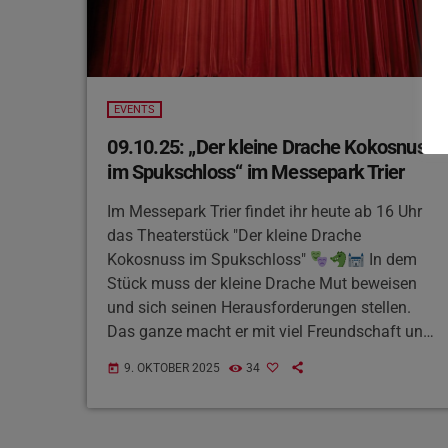
EVENTS
09.10.25: „Der kleine Drache Kokosnuss
im Spukschloss“ im Messepark Trier
Im Messepark Trier findet ihr heute ab 16 Uhr
das Theaterstück "Der kleine Drache
Kokosnuss im Spukschloss"
In dem
Stück muss der kleine Drache Mut beweisen
und sich seinen Herausforderungen stellen.
Das ganze macht er mit viel Freundschaft und
Humor
Tickets gibts 30 Minuten vor Beginn
9. OKTOBER 2025
34
today
nur vor Ort zu kaufen, ihr müsst also schnell
sein!