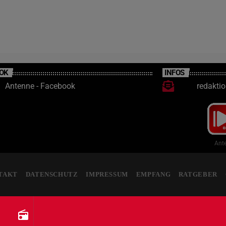
OK
INFOS
Antenne - Facebook
redakti
Ante
TAKT
DATENSCHUTZ
IMPRESSUM
EMPFANG
RATGEBER
radio