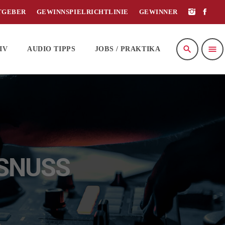
TGEBER
GEWINNSPIELRICHTLINIE
GEWINNER
search
menu
IV
AUDIO TIPPS
JOBS / PRAKTIKA
OSNUSS