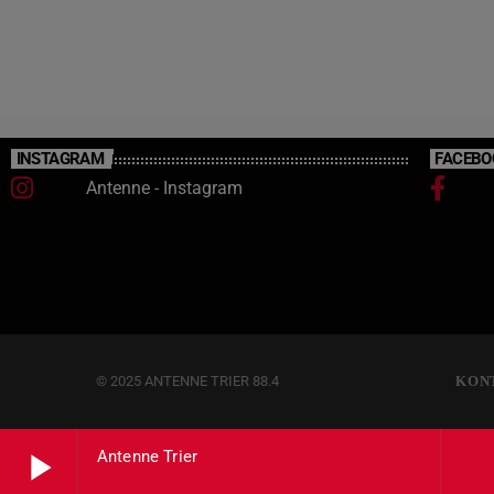
INSTAGRAM
FACEBO
Antenne - Instagram
© 2025 ANTENNE TRIER 88.4
KON
play_arrow
Antenne Trier