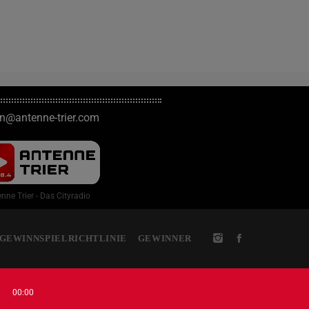
on@antenne-trier.com
nne Trier - Das Cityradio
GEWINNSPIELRICHTLINIE
GEWINNER
00:00