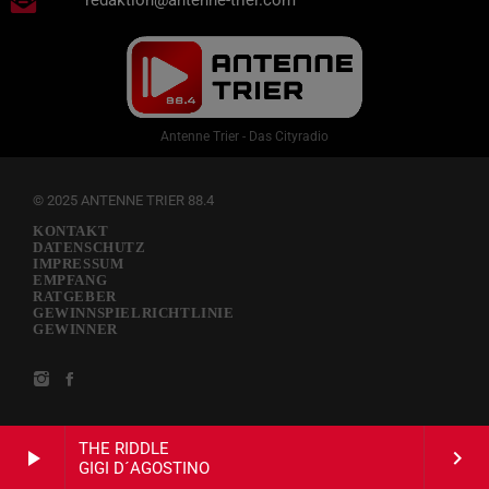
redaktion@antenne-trier.com
Antenne Trier - Das Cityradio
© 2025 ANTENNE TRIER 88.4
KONTAKT
DATENSCHUTZ
IMPRESSUM
EMPFANG
RATGEBER
GEWINNSPIELRICHTLINIE
GEWINNER
THE RIDDLE
play_arrow
keyboard_arrow_right
GIGI D´AGOSTINO