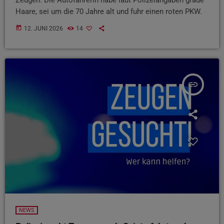
Haare, sei um die 70 Jahre alt und fuhr einen roten PKW.
today
12. JUNI 2026
14
insert_link
NEWS