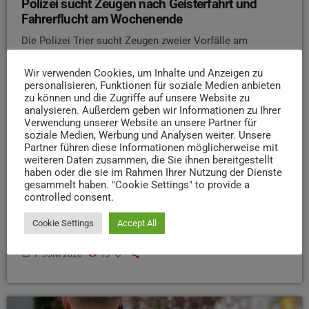
Polizei sucht Zeugen nach Geisterfahrt und
Fahrerflucht am Wochenende
Die Polizei Trier sucht Zeugen zweier Vorfälle am
vergangenen Wochenende. Nach bisherigen
Erkenntnissen war ein Autofahrer am Samstagnachmittag
Wir verwenden Cookies, um Inhalte und Anzeigen zu
personalisieren, Funktionen für soziale Medien anbieten
auf der A64 im Bereich der Biewerbachtalbrücke entgegen
zu können und die Zugriffe auf unsere Website zu
der Fahrtrichtung unterwegs. Mindestens ein anderer
analysieren. Außerdem geben wir Informationen zu Ihrer
Verkehrsteilnehmer wurde dabei gefährdet. Der
Verwendung unserer Website an unsere Partner für
soziale Medien, Werbung und Analysen weiter. Unsere
mutmaßliche Geisterfahrer konnte später angetroffen
Partner führen diese Informationen möglicherweise mit
werden und stand erheblich unter Alkoholeinfluss.
weiteren Daten zusammen, die Sie ihnen bereitgestellt
Weiterhin kam es im Bereich Trimmelter Hof /
haben oder die sie im Rahmen Ihrer Nutzung der Dienste
Kohlenstraße gestern Nachmittag zu einem
gesammelt haben. "Cookie Settings" to provide a
controlled consent.
Verkehrsunfall. Ein Fahrradfahrer wurde von einem
schwarzen Auto erfasst und verletzt. Der Autofahrer
Cookie Settings
Accept All
entfernte sich unerlaubt von der Unfallstelle. […]
today
1. JUNI 2026
15