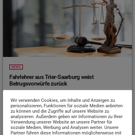
NEWS
Fahrlehrer aus Trier-Saarburg weist
Betrugsvorwürfe zurück
Vor dem Trierer Schöffengericht muss sich derzeit ein
Fahrlehrer aus dem Kreis Trier-Saarburg verantworten. Die
Wir verwenden Cookies, um Inhalte und Anzeigen zu
personalisieren, Funktionen für soziale Medien anbieten
Staatsanwaltschaft wirft ihm vor, rund 130 Fahrstunden
zu können und die Zugriffe auf unsere Website zu
abgerechnet zu haben, die nie stattgefunden haben sollen.
analysieren. Außerdem geben wir Informationen zu Ihrer
Der 47-Jährige räumt zwar gefälschte Unterschriften auf
Verwendung unserer Website an unsere Partner für
soziale Medien, Werbung und Analysen weiter. Unsere
Stundennachweisen ein, bestreitet jedoch einen Betrug
Partner führen diese Informationen möglicherweise mit
und spricht von einem Fehler bei der Dokumentation.