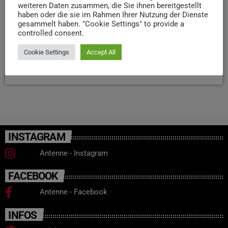
weiteren Daten zusammen, die Sie ihnen bereitgestellt
Mehrere Fahrschüler bestätigten vor Gericht
haben oder die sie im Rahmen Ihrer Nutzung der Dienste
Unregelmäßigkeiten bei den Unterschriften und
gesammelt haben. "Cookie Settings" to provide a
controlled consent.
Abrechnungen. Die Verhandlung wird in den kommenden
Wochen mit weiteren Zeugen fortgesetzt.
Cookie Settings
Accept All
today
9. JUNI 2026
56
INSTAGRAM
Antenne - Instagram
FACEBOOK
Antenne - Facebook
INFOS