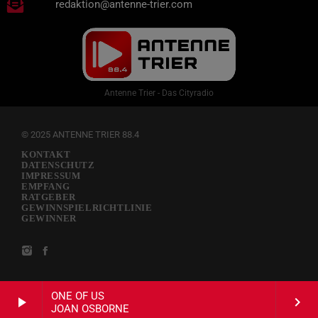
redaktion@antenne-trier.com
Antenne Trier - Das Cityradio
© 2025 ANTENNE TRIER 88.4
KONTAKT
DATENSCHUTZ
IMPRESSUM
EMPFANG
RATGEBER
GEWINNSPIELRICHTLINIE
GEWINNER
ONE OF US
play_arrow
keyboard_arrow_right
JOAN OSBORNE