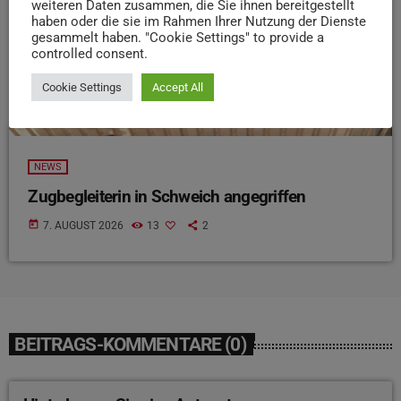
weiteren Daten zusammen, die Sie ihnen bereitgestellt
haben oder die sie im Rahmen Ihrer Nutzung der Dienste
gesammelt haben. "Cookie Settings" to provide a
controlled consent.
Cookie Settings
Accept All
NEWS
Zugbegleiterin in Schweich angegriffen
today
7. AUGUST 2026
13
2
BEITRAGS-KOMMENTARE (0)