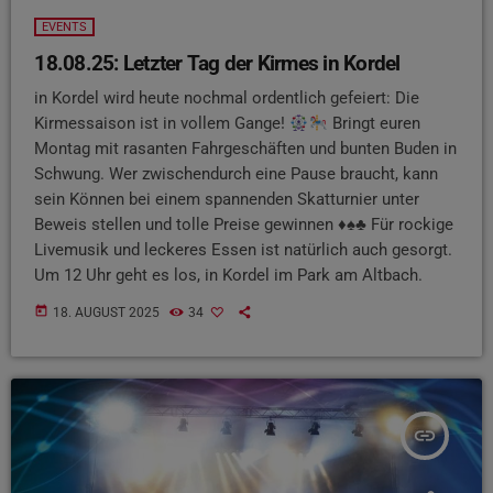
EVENTS
18.08.25: Letzter Tag der Kirmes in Kordel
in Kordel wird heute nochmal ordentlich gefeiert: Die
Kirmessaison ist in vollem Gange!
Bringt euren
Montag mit rasanten Fahrgeschäften und bunten Buden in
Schwung. Wer zwischendurch eine Pause braucht, kann
sein Können bei einem spannenden Skatturnier unter
Beweis stellen und tolle Preise gewinnen ♦♠♣ Für rockige
Livemusik und leckeres Essen ist natürlich auch gesorgt.
Um 12 Uhr geht es los, in Kordel im Park am Altbach.
today
18. AUGUST 2025
34
insert_link