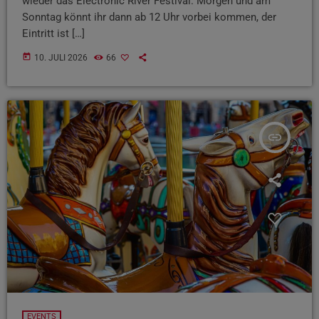
wieder das Electronic River Festival. Morgen und am
Sonntag könnt ihr dann ab 12 Uhr vorbei kommen, der
Eintritt ist […]
today
10. JULI 2026
66
insert_link
EVENTS