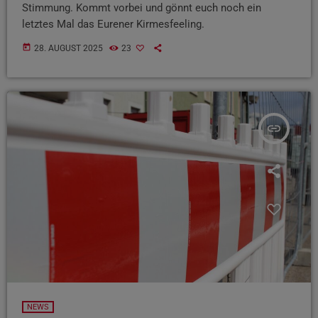
Stimmung. Kommt vorbei und gönnt euch noch ein
letztes Mal das Eurener Kirmesfeeling.
today
28. AUGUST 2025
23
insert_link
NEWS