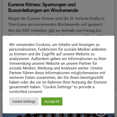
Eurener Kirmes: Sperrungen und
Busumleitungen am Wochenende
Wegen der Eurener Kirmes wird die St.-Helena-Straße in
Trier-Euren am kommenden Wochenende voll gesperrt.
Wie die SWT mitteilen, gibt es deshalb von Freitag bis
Montag sowie während der Nachkirmes am 28. und 29.
August Umleitungen für die Buslinien 1, 11, 73 und 81. Die
Wir verwenden Cookies, um Inhalte und Anzeigen zu
Linien 1, 11 und 81 fahren über die Haltestelle
personalisieren, Funktionen für soziale Medien anbieten
zu können und die Zugriffe auf unsere Website zu
Spirostraße, die Linie 73 endet am Messepark. Mehrere
analysieren. Außerdem geben wir Informationen zu Ihrer
Haltestellen in Euren entfallen in dieser Zeit. Für
Verwendung unserer Website an unsere Partner für
Autofahrer ist die St.-Helena-Straße ebenfalls gesperrt,
soziale Medien, Werbung und Analysen weiter. Unsere
die Umleitung führt über die […]
Partner führen diese Informationen möglicherweise mit
weiteren Daten zusammen, die Sie ihnen bereitgestellt
today
19. AUGUST 2025
37
haben oder die sie im Rahmen Ihrer Nutzung der Dienste
gesammelt haben. "Cookie Settings" to provide a
controlled consent.
Cookie Settings
Accept All
insert_link