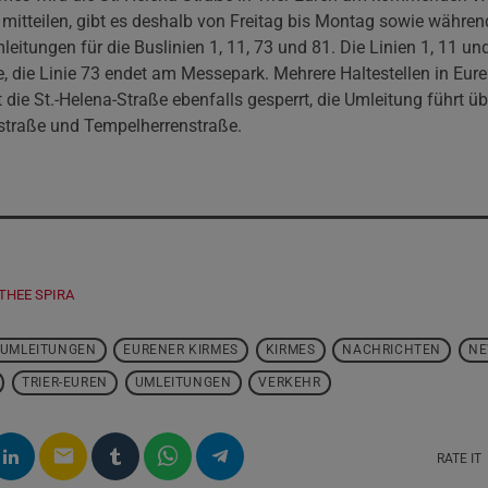
 mitteilen, gibt es deshalb von Freitag bis Montag sowie währ
eitungen für die Buslinien 1, 11, 73 und 81. Die Linien 1, 11 un
e, die Linie 73 endet am Messepark. Mehrere Haltestellen in Euren
st die St.-Helena-Straße ebenfalls gesperrt, die Umleitung führt üb
straße und Tempelherrenstraße.
THEE SPIRA
SUMLEITUNGEN
EURENER KIRMES
KIRMES
NACHRICHTEN
N
TRIER-EUREN
UMLEITUNGEN
VERKEHR
email
RATE IT