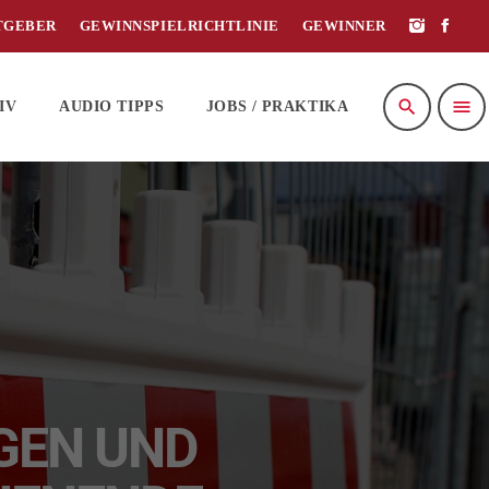
TGEBER
GEWINNSPIELRICHTLINIE
GEWINNER
search
menu
IV
AUDIO TIPPS
JOBS / PRAKTIKA
GEN UND