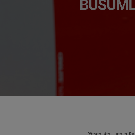
BUSUML
Wegen der Eurener Ki