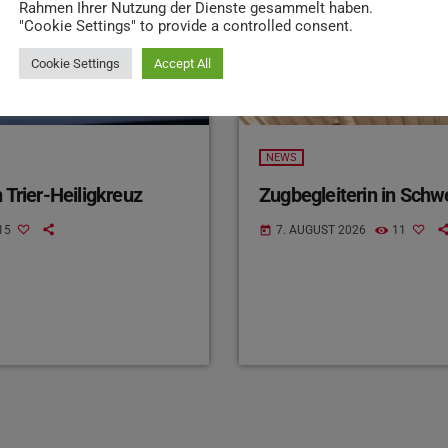
Rahmen Ihrer Nutzung der Dienste gesammelt haben.
"Cookie Settings" to provide a controlled consent.
Cookie Settings
Accept All
NEWS
 Trier-Heiligkreuz
Zugbegleiterin in Schw
15
7. AUGUST 2026
11
today