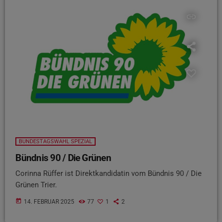
insert_link
BUNDESTAGSWAHL SPEZIAL
Bündnis 90 / Die Grünen
Corinna Rüffer ist Direktkandidatin vom Bündnis 90 / Die
Grünen Trier.
today
14. FEBRUAR 2025
77
1
2