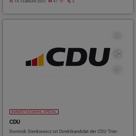
today
14. FEBRUAR 2025
67
2
insert_link
BUNDESTAGSWAHL SPEZIAL
CDU
Dominik Sienkiewicz ist Direktkandidat der CDU Trier.