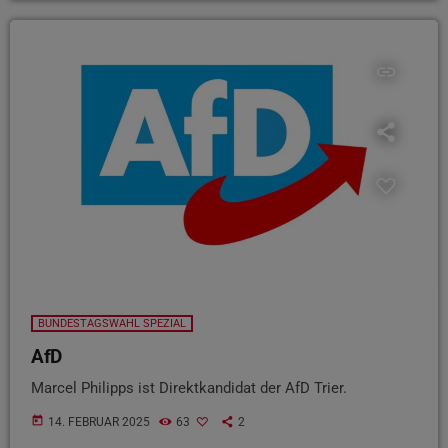
insert_link
BUNDESTAGSWAHL SPEZIAL
AfD
Marcel Philipps ist Direktkandidat der AfD Trier.
today
14. FEBRUAR 2025
63
2