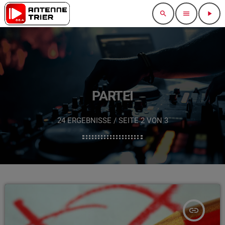
search
menu
play_arrow
PARTEI
24 ERGEBNISSE / SEITE 2 VON 3
insert_link