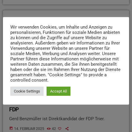
insert_link
Wir verwenden Cookies, um Inhalte und Anzeigen zu
personalisieren, Funktionen für soziale Medien anbieten
zu können und die Zugriffe auf unsere Website zu
analysieren. Außerdem geben wir Informationen zu Ihrer
Verwendung unserer Website an unsere Partner für
soziale Medien, Werbung und Analysen weiter. Unsere
Partner führen diese Informationen möglicherweise mit
weiteren Daten zusammen, die Sie ihnen bereitgestellt
haben oder die sie im Rahmen Ihrer Nutzung der Dienste
gesammelt haben. "Cookie Settings" to provide a
controlled consent.
Cookie Settings
Accept All
BUNDESTAGSWAHL SPEZIAL
FDP
Gerd Benzmüller ist Direktkandidat der FDP Trier.
today
14. FEBRUAR 2025
42