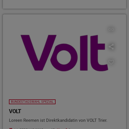
insert_link
BUNDESTAGSWAHL SPEZIAL
VOLT
Loreen Reemen ist Direktkandidatin von VOLT Trier.