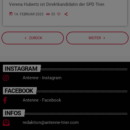
Verena Hubertz ist Direktkandidatin der SPD Trier.
today
14. FEBRUAR 2025
35
navigate_before
navigate_next
ZURÜCK
WEITER
INSTAGRAM
Antenne - Instagram
FACEBOOK
Antenne - Facebook
INFOS
redaktion@antenne-trier.com