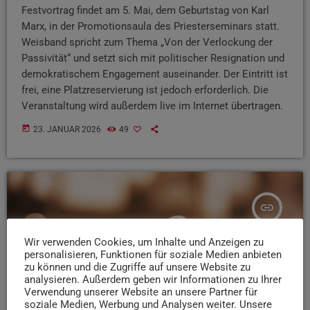
Festvortrag findet am 5. Mai, dem Geburtstag von Karl
Marx, in der Promotionsaula des Priesterseminars statt.
Weisband spricht zum Thema „Von der Verlockung der
Passivität“ und setzt sich mit politischer Resignation und
demokratischem Engagement auseinander. Der Eintritt ist
frei, eine Platzreservierung ist jedoch erforderlich. Die
Veranstaltung wird außerdem live im Internet übertragen.
today
23. JANUAR 2026
49
insert_link
Wir verwenden Cookies, um Inhalte und Anzeigen zu
personalisieren, Funktionen für soziale Medien anbieten
zu können und die Zugriffe auf unsere Website zu
analysieren. Außerdem geben wir Informationen zu Ihrer
Verwendung unserer Website an unsere Partner für
soziale Medien, Werbung und Analysen weiter. Unsere