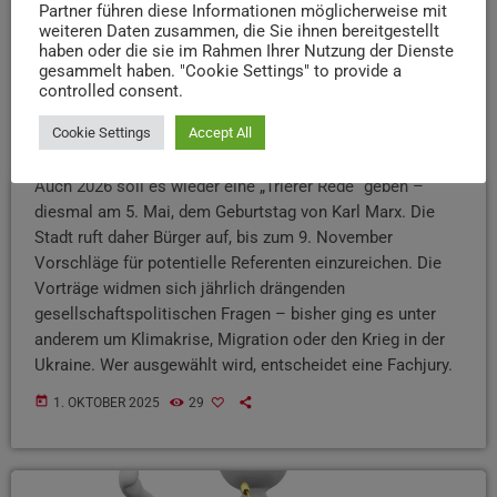
Partner führen diese Informationen möglicherweise mit
weiteren Daten zusammen, die Sie ihnen bereitgestellt
haben oder die sie im Rahmen Ihrer Nutzung der Dienste
gesammelt haben. "Cookie Settings" to provide a
controlled consent.
NEWS
Cookie Settings
Accept All
Vorschläge für die „Trierer Rede“ gesucht
Auch 2026 soll es wieder eine „Trierer Rede“ geben –
diesmal am 5. Mai, dem Geburtstag von Karl Marx. Die
Stadt ruft daher Bürger auf, bis zum 9. November
Vorschläge für potentielle Referenten einzureichen. Die
Vorträge widmen sich jährlich drängenden
gesellschaftspolitischen Fragen – bisher ging es unter
anderem um Klimakrise, Migration oder den Krieg in der
Ukraine. Wer ausgewählt wird, entscheidet eine Fachjury.
today
1. OKTOBER 2025
29