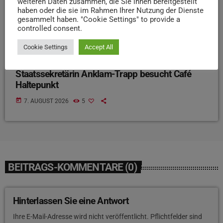
weiteren Daten zusammen, die Sie ihnen bereitgestellt
haben oder die sie im Rahmen Ihrer Nutzung der Dienste
gesammelt haben. "Cookie Settings" to provide a
controlled consent.
Cookie Settings
Accept All
NEWS
Staatssekretärin Anklam-Trapp besucht Café
Haltepunkt
today
7. AUGUST 2026
5
BEITRAGS-KOMMENTARE (0)
Hinterlassen Sie eine Antwort
Ihre E-Mail-Adresse wird nicht veröffentlicht. Pflichtfelder sind