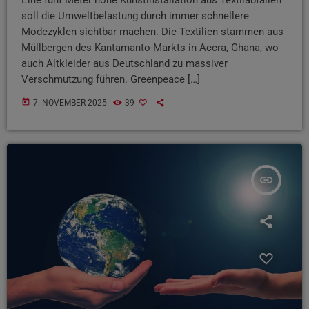
soll die Umweltbelastung durch immer schnellere
Modezyklen sichtbar machen. Die Textilien stammen aus
Müllbergen des Kantamanto-Markts in Accra, Ghana, wo
auch Altkleider aus Deutschland zu massiver
Verschmutzung führen. Greenpeace […]
today
7. NOVEMBER 2025
39
insert_link