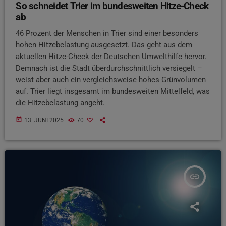
So schneidet Trier im bundesweiten Hitze-Check
ab
46 Prozent der Menschen in Trier sind einer besonders
hohen Hitzebelastung ausgesetzt. Das geht aus dem
aktuellen Hitze-Check der Deutschen Umwelthilfe hervor.
Demnach ist die Stadt überdurchschnittlich versiegelt –
weist aber auch ein vergleichsweise hohes Grünvolumen
auf. Trier liegt insgesamt im bundesweiten Mittelfeld, was
die Hitzebelastung angeht.
today
13. JUNI 2025
70
insert_link