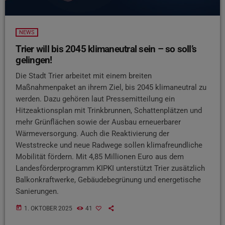
NEWS
Trier will bis 2045 klimaneutral sein – so soll’s
gelingen!
Die Stadt Trier arbeitet mit einem breiten
Maßnahmenpaket an ihrem Ziel, bis 2045 klimaneutral zu
werden. Dazu gehören laut Pressemitteilung ein
Hitzeaktionsplan mit Trinkbrunnen, Schattenplätzen und
mehr Grünflächen sowie der Ausbau erneuerbarer
Wärmeversorgung. Auch die Reaktivierung der
Weststrecke und neue Radwege sollen klimafreundliche
Mobilität fördern. Mit 4,85 Millionen Euro aus dem
Landesförderprogramm KIPKI unterstützt Trier zusätzlich
Balkonkraftwerke, Gebäudebegrünung und energetische
Sanierungen.
today
1. OKTOBER 2025
41