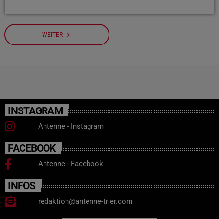
navigate_next
WEITER
INSTAGRAM
Antenne - Instagram
FACEBOOK
Antenne - Facebook
INFOS
redaktion@antenne-trier.com