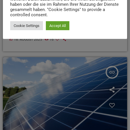
zu erfassen. Darüber berichtet der SWR. Rund 1.000
haben oder die sie im Rahmen Ihrer Nutzung der Dienste
gesammelt haben. "Cookie Settings" to provide a
Proben werden nun im Labor ausgewertet, die Ergebnisse
controlled consent.
werden ab November erwartet. Die Daten sollen auch der
Stadtplanung helfen, Lebensräume für Insekten zu
Cookie Settings
Accept All
verbessern.
today
18. AUGUST 2025
16
insert_link