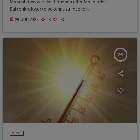
Maßnahmen wie das Löschen alter Mails oder
Balkonkraftwerke bekannt zu machen.
today
29. JULI 2025
63
insert_link
NEWS