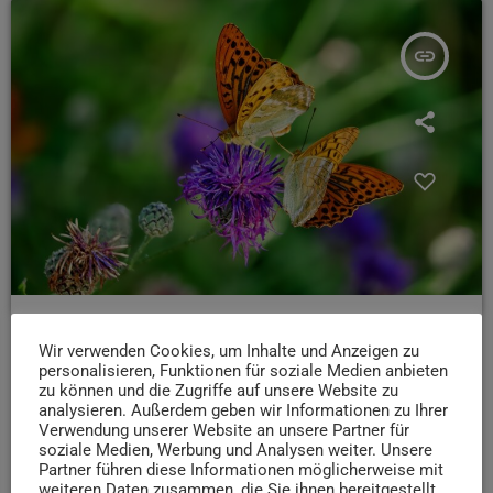
insert_link
POSTS
Wir verwenden Cookies, um Inhalte und Anzeigen zu
Studie zur Insektenvielfalt in Trier: Ergebnisse
personalisieren, Funktionen für soziale Medien anbieten
kommen im November
zu können und die Zugriffe auf unsere Website zu
analysieren. Außerdem geben wir Informationen zu Ihrer
Studierende der Uni Trier haben zwei Wochen lang mit
Verwendung unserer Website an unsere Partner für
soziale Medien, Werbung und Analysen weiter. Unsere
speziellen Tüchern Umwelt-DNA von Insekten gesammelt,
Partner führen diese Informationen möglicherweise mit
um die Artenvielfalt in der Stadt erstmals systematisch
weiteren Daten zusammen, die Sie ihnen bereitgestellt