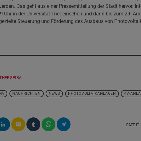
 werden. Das geht aus einer Pressemitteilung der Stadt hervor. Int
9 Uhr in der Universität Trier einsehen und dann bis zum 29. A
e gezielte Steuerung und Förderung des Ausbaus von Photovolta
THEE SPIRA
MA
NACHRICHTEN
NEWS
PHOTOVOLTAIKANLAGEN
PV-ANL
email
RATE IT