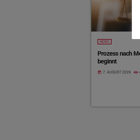
NEWS
Prozess nach Mes
beginnt
7. AUGUST 2026
today