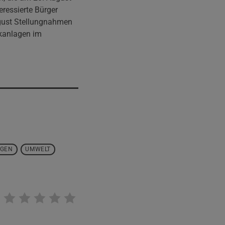
eressierte Bürger
ugust Stellungnahmen
ikanlagen im
AGEN
UMWELT