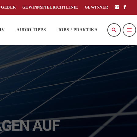
TGEBER
GEWINNSPIELRICHTLINIE
GEWINNER
search
menu
IV
AUDIO TIPPS
JOBS / PRAKTIKA
AGEN AUF