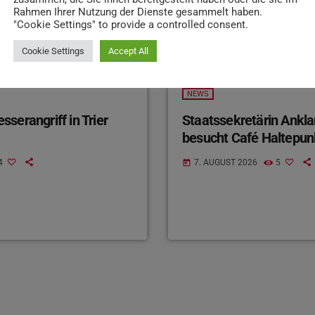
Rahmen Ihrer Nutzung der Dienste gesammelt haben.
"Cookie Settings" to provide a controlled consent.
Cookie Settings
Accept All
NEWS
serangriff in Trier
Staatssekretärin Ankl
besucht Café Haltepun
4
7. AUGUST 2026
5
today