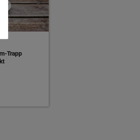
am-Trapp
kt