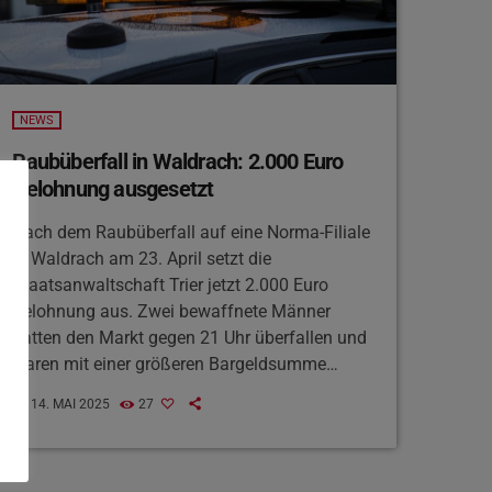
NEWS
Raubüberfall in Waldrach: 2.000 Euro
Belohnung ausgesetzt
Nach dem Raubüberfall auf eine Norma-Filiale
in Waldrach am 23. April setzt die
Staatsanwaltschaft Trier jetzt 2.000 Euro
Belohnung aus. Zwei bewaffnete Männer
hatten den Markt gegen 21 Uhr überfallen und
waren mit einer größeren Bargeldsumme
geflüchtet. Die Kripo bittet um Hinweise zur
14. MAI 2025
27
today
Identität der Täter – insbesondere zu einem
Mann mit blauweißer Häkeltasche. Der Fall
wird heute Abend auch in der ZDF-Sendung