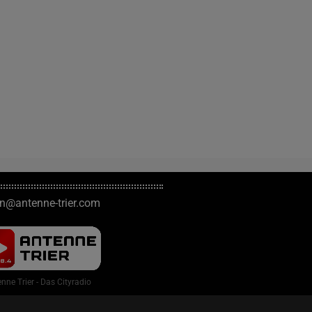
on@antenne-trier.com
nne Trier - Das Cityradio