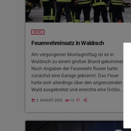
NEWS
Feuerwehreinsatz in Waldrach
Am vergangenen Montagmittag ist es in
Waldrach zu einem großen Brand gekommen.
Nach Angaben der Feuerwehr Ruwer hatte
zunächst eine Garage gebrannt. Das Feuer
hatte sich allerdings über den angrenzenden
Wald ausgebreitet und erreichte eine Größe
von etwa 300 Quadratmetern. Insgesamt
5. AUGUST 2026
12
today
waren 50 Einsatzkräfte beteiligt und haben
den Brand gegen 15 Uhr gelöscht. Verletzt
wurde niemand.