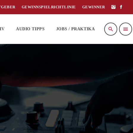
TGEBER
GEWINNSPIELRICHTLINIE
GEWINNER
search
menu
IV
AUDIO TIPPS
JOBS / PRAKTIKA