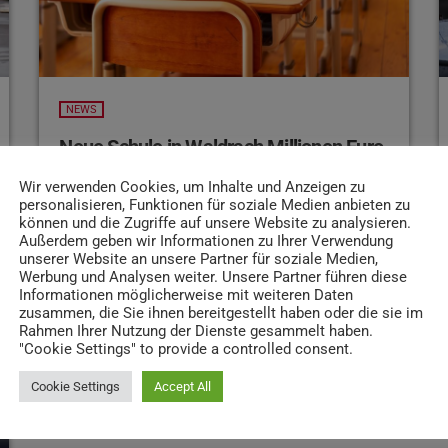
NEWS
Neue Schule in Waldrach Millionen Euro
teurer
Wir verwenden Cookies, um Inhalte und Anzeigen zu
personalisieren, Funktionen für soziale Medien anbieten zu
Der Neubau der Schule in Waldrach wird rund
können und die Zugriffe auf unsere Website zu analysieren.
11,5 Millionen Euro mehr kosten, darüber
Außerdem geben wir Informationen zu Ihrer Verwendung
unserer Website an unsere Partner für soziale Medien,
berichtet der Volksfreund. Laut
Werbung und Analysen weiter. Unsere Partner führen diese
Stadtverwaltung liege dies an allgemeinen
Informationen möglicherweise mit weiteren Daten
Kostensteigungen in der Baubranche. Laut
zusammen, die Sie ihnen bereitgestellt haben oder die sie im
Rahmen Ihrer Nutzung der Dienste gesammelt haben.
Landrat Stefan Metzdorf seien alleine die
"Cookie Settings" to provide a controlled consent.
Technikkosten um 41 Prozent angestiegen.
5. JUNI 2026
19
today
Für den Neubau ist auch eine Förderung des
Cookie Settings
Accept All
Landes vorgesehen, Kritik kommt aber auch
hier aufgrund der bürokratischen Hindernisse.