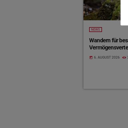
NEWS
Wandern für bes
Vermögensverte
6. AUGUST 2026
today