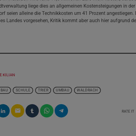
dtverwaltung liege dies an allgemeinen Kostensteigungen in de
rf seien alleine die Technikkosten um 41 Prozent angestiegen. 
es Landes vorgesehen, Kritik kommt aber auch hier aufgrund de
E KILIAN
UBAU
SCHULE
TRIER
UMBAU
WALDRACH
email
RATE IT