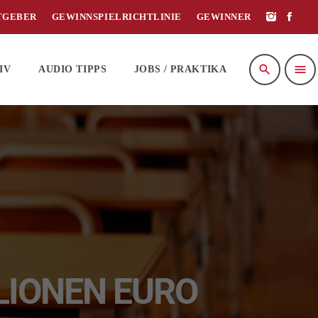
TGEBER
GEWINNSPIELRICHTLINIE
GEWINNER
search
menu
IV
AUDIO TIPPS
JOBS / PRAKTIKA
LIONEN EURO