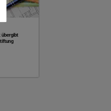
 übergibt
tiftung