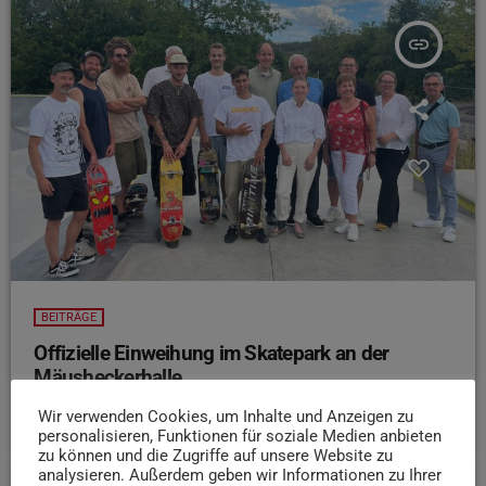
insert_link
BEITRÄGE
Offizielle Einweihung im Skatepark an der
Mäusheckerhalle
today
7. AUGUST 2026
10
Wir verwenden Cookies, um Inhalte und Anzeigen zu
personalisieren, Funktionen für soziale Medien anbieten
zu können und die Zugriffe auf unsere Website zu
analysieren. Außerdem geben wir Informationen zu Ihrer