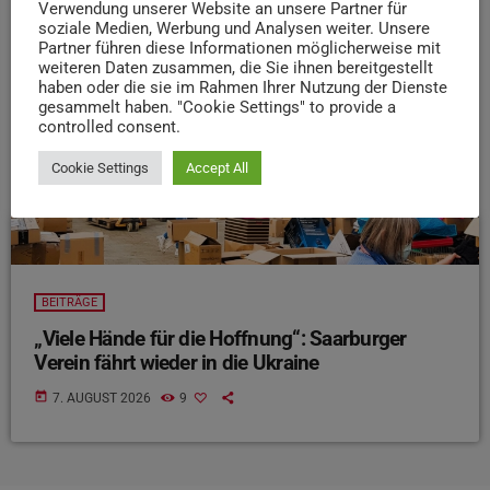
Verwendung unserer Website an unsere Partner für
insert_link
soziale Medien, Werbung und Analysen weiter. Unsere
Partner führen diese Informationen möglicherweise mit
weiteren Daten zusammen, die Sie ihnen bereitgestellt
haben oder die sie im Rahmen Ihrer Nutzung der Dienste
gesammelt haben. "Cookie Settings" to provide a
controlled consent.
Cookie Settings
Accept All
BEITRÄGE
„Viele Hände für die Hoffnung“: Saarburger
Verein fährt wieder in die Ukraine
today
7. AUGUST 2026
9