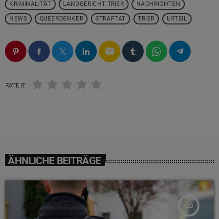
KRIMINALITÄT
LANDGERICHT TRIER
NACHRICHTEN
NEWS
QUEERDENKER
STRAFTAT
TRIER
URTEIL
email
RATE IT
ÄHNLICHE BEITRÄGE
insert_link