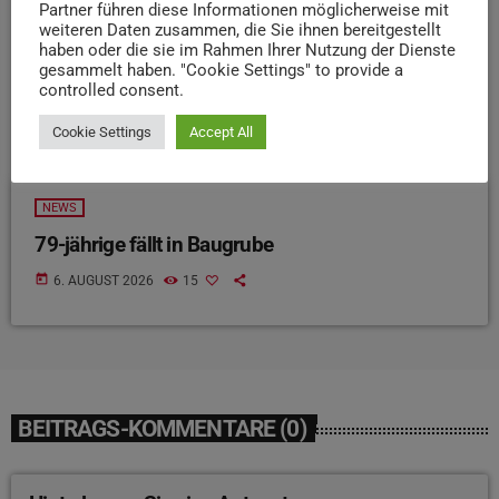
Partner führen diese Informationen möglicherweise mit
weiteren Daten zusammen, die Sie ihnen bereitgestellt
haben oder die sie im Rahmen Ihrer Nutzung der Dienste
gesammelt haben. "Cookie Settings" to provide a
controlled consent.
Cookie Settings
Accept All
NEWS
79-jährige fällt in Baugrube
today
6. AUGUST 2026
15
BEITRAGS-KOMMENTARE (0)