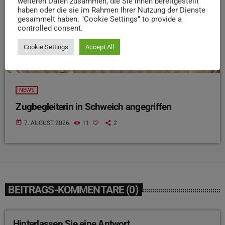
weiteren Daten zusammen, die Sie ihnen bereitgestellt
haben oder die sie im Rahmen Ihrer Nutzung der Dienste
gesammelt haben. "Cookie Settings" to provide a
controlled consent.
Cookie Settings
Accept All
NEWS
Zugbegleiterin in Schweich angegriffen
today
7. AUGUST 2026
11
2
BEITRAGS-KOMMENTARE (0)
Hinterlassen Sie eine Antwort