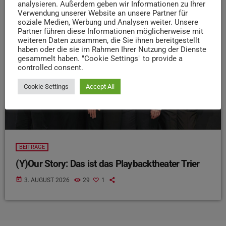
analysieren. Außerdem geben wir Informationen zu Ihrer
Verwendung unserer Website an unsere Partner für
insert_link
soziale Medien, Werbung und Analysen weiter. Unsere
Partner führen diese Informationen möglicherweise mit
weiteren Daten zusammen, die Sie ihnen bereitgestellt
haben oder die sie im Rahmen Ihrer Nutzung der Dienste
gesammelt haben. "Cookie Settings" to provide a
controlled consent.
Cookie Settings
Accept All
BEITRÄGE
(Y)Our Story: Das ist das Playbacktheater Trier
today
3. AUGUST 2026
29
1