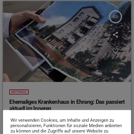
insert_link
BEITRÄGE
Ehemaliges Krankenhaus in Ehrang: Das passiert
aktuell im Inneren
today
5. AUGUST 2026
13
2
Wir verwenden Cookies, um Inhalte und Anzeigen zu
personalisieren, Funktionen für soziale Medien anbieten
zu können und die Zugriffe auf unsere Website zu