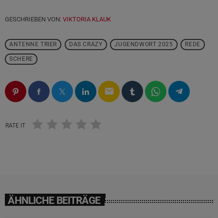
GESCHRIEBEN VON:
VIKTORIA KLAUK
ANTENNE TRIER
DAS CRAZY
JUGENDWORT 2025
REDE
SCHERE
email
RATE IT
ÄHNLICHE BEITRÄGE