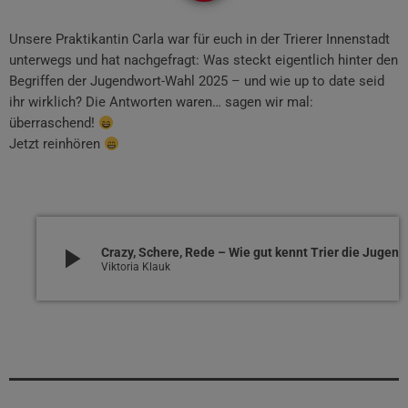
Unsere Praktikantin Carla war für euch in der Trierer Innenstadt
unterwegs und hat nachgefragt: Was steckt eigentlich hinter den
Begriffen der Jugendwort-Wahl 2025 – und wie up to date seid
ihr wirklich? Die Antworten waren… sagen wir mal:
überraschend!
Jetzt reinhören
play_arrow
Crazy, Schere, Rede – Wie gut kennt Trier die Jugendwörter 2025?
Viktoria Klauk