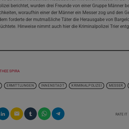
izei berichtet, wurden drei Freunde von einer Gruppe Männer be
chkeiten, woraufhin einer der Männer ein Messer zog und den G
dem forderte der mutmaßliche Täter die Herausgabe von Bargel
lüchtete. Hinweise nimmt auch hier die Kriminalpolizei Trier ent
THEE SPIRA
ERMITTLUNGEN
INNENSTADT
KRIMINALPOLIZEI
MESSER
email
RATE IT