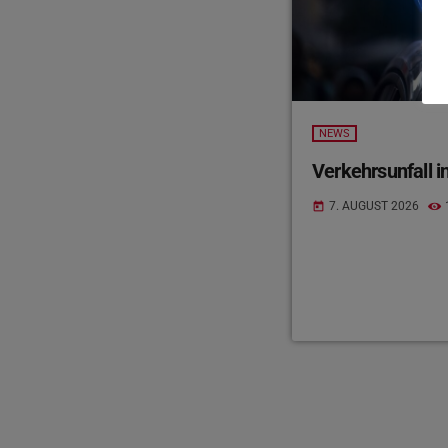
NEWS
Verkehrsunfall in
7. AUGUST 2026
today