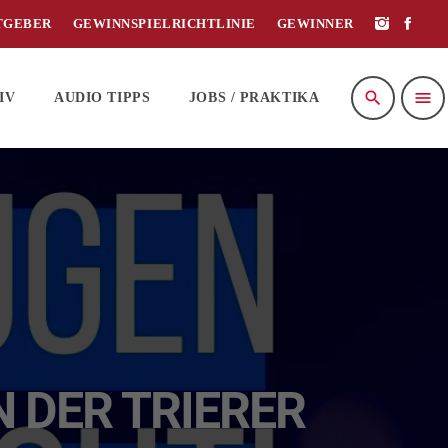
TGEBER
GEWINNSPIELRICHTLINIE
GEWINNER
search
menu
IV
AUDIO TIPPS
JOBS / PRAKTIKA
 DER TRIERER