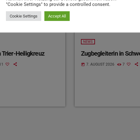
"Cookie Settings" to provide a controlled consent.
Cookie Settings
Accept All
NEWS
 Trier-Heiligkreuz
Zugbegleiterin in Schw
11
7. AUGUST 2026
7
today