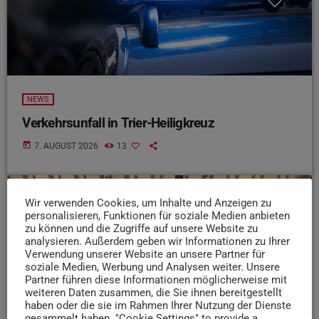
NEWS
Verkehrsunfall in Trier-Heiligkreuz
today
7. AUGUST 2026
13
Wir verwenden Cookies, um Inhalte und Anzeigen zu
insert_link
personalisieren, Funktionen für soziale Medien anbieten
zu können und die Zugriffe auf unsere Website zu
analysieren. Außerdem geben wir Informationen zu Ihrer
Verwendung unserer Website an unsere Partner für
soziale Medien, Werbung und Analysen weiter. Unsere
Partner führen diese Informationen möglicherweise mit
weiteren Daten zusammen, die Sie ihnen bereitgestellt
haben oder die sie im Rahmen Ihrer Nutzung der Dienste
gesammelt haben. "Cookie Settings" to provide a