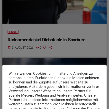
NEWS
Radnarbendeckel Diebstähle in Saarburg
today
6. AUGUST 2026
7
insert_link
Wir verwenden Cookies, um Inhalte und Anzeigen zu
personalisieren, Funktionen für soziale Medien anbieten
zu können und die Zugriffe auf unsere Website zu
analysieren. Außerdem geben wir Informationen zu Ihrer
Verwendung unserer Website an unsere Partner für
soziale Medien, Werbung und Analysen weiter. Unsere
Partner führen diese Informationen möglicherweise mit
weiteren Daten zusammen, die Sie ihnen bereitgestellt
haben oder die sie im Rahmen Ihrer Nutzung der Dienste