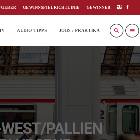
TGEBER
GEWINNSPIELRICHTLINIE
GEWINNER
search
menu
IV
AUDIO TIPPS
JOBS / PRAKTIKA
-WEST/PALLIEN