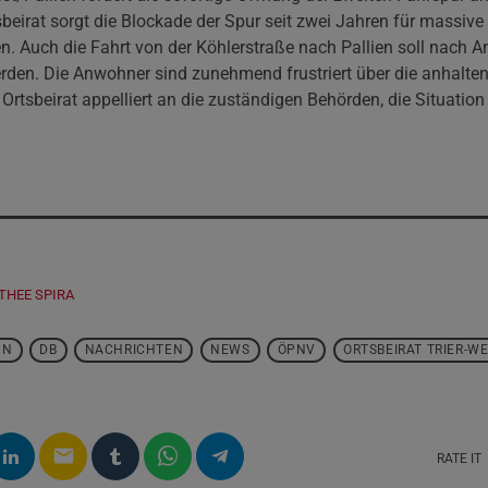
beirat sorgt die Blockade der Spur seit zwei Jahren für massive
. Auch die Fahrt von der Köhlerstraße nach Pallien soll nach 
rden. Die Anwohner sind zunehmend frustriert über die anhalte
Ortsbeirat appelliert an die zuständigen Behörden, die Situati
THEE SPIRA
HN
DB
NACHRICHTEN
NEWS
ÖPNV
ORTSBEIRAT TRIER-W
email
RATE IT