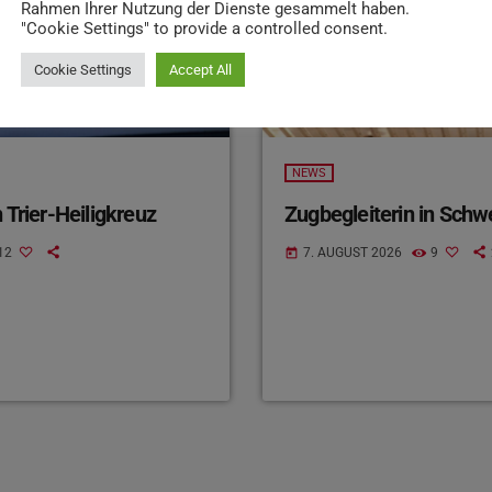
Rahmen Ihrer Nutzung der Dienste gesammelt haben.
"Cookie Settings" to provide a controlled consent.
Cookie Settings
Accept All
NEWS
 Trier-Heiligkreuz
Zugbegleiterin in Schw
12
7. AUGUST 2026
9
today