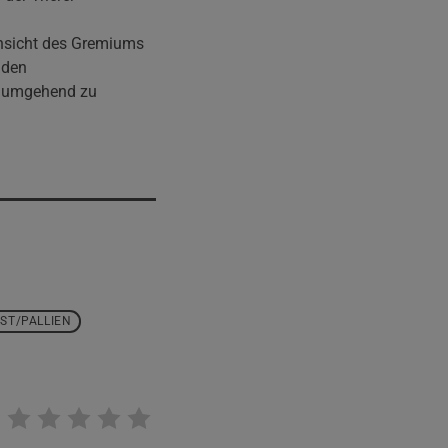
Ansicht des Gremiums
nden
on umgehend zu
EST/PALLIEN