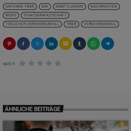
ANTENNE TRIER
B49
ERMITTLUNGEN
NACHRICHTEN
NEWS
STAATSANWALTSCHAFT
TÖDLICHER VERKEHRSUNFALL
TRIER
VERKEHRSUNFALL
email
RATE IT
ÄHNLICHE BEITRÄGE