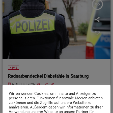
insert_link
NEWS
Radnarbendeckel Diebstähle in Saarburg
today
6. AUGUST 2026
5
Wir verwenden Cookies, um Inhalte und Anzeigen zu
personalisieren, Funktionen für soziale Medien anbieten
zu können und die Zugriffe auf unsere Website zu
insert_link
analysieren. Außerdem geben wir Informationen zu Ihrer
Verwendung unserer Website an unsere Partner für