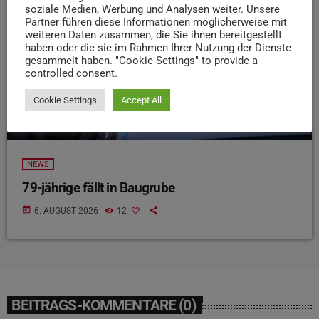
soziale Medien, Werbung und Analysen weiter. Unsere
Partner führen diese Informationen möglicherweise mit
weiteren Daten zusammen, die Sie ihnen bereitgestellt
haben oder die sie im Rahmen Ihrer Nutzung der Dienste
gesammelt haben. "Cookie Settings" to provide a
controlled consent.
Cookie Settings
Accept All
NEWS
79-jährige fällt in Baugrube
today
6. AUGUST 2026
12
BEITRAGS-KOMMENTARE (0)