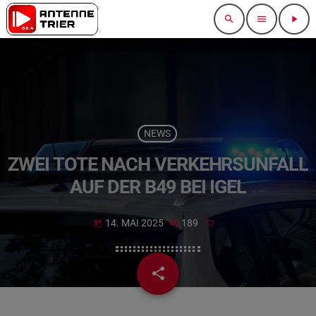
search
menu
play_arrow
NEWS
ZWEI TOTE NACH VERKEHRSUNFALL
AUF DER B49 BEI IGEL
14. MAI 2025
189
today
share
email