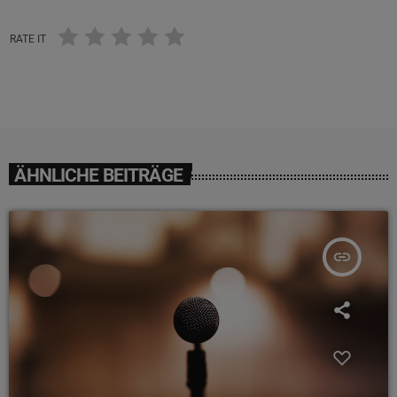
RATE IT
ÄHNLICHE BEITRÄGE
insert_link