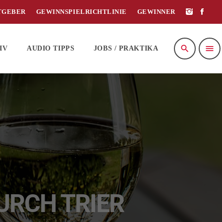
TGEBER
GEWINNSPIELRICHTLINIE
GEWINNER
search
menu
IV
AUDIO TIPPS
JOBS / PRAKTIKA
DURCH TRIER