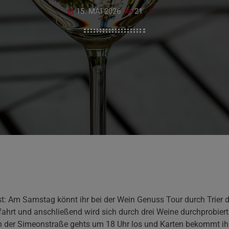
15. MAI 2026
21
today
: Am Samstag könnt ihr bei der Wein Genuss Tour durch Trier da
fahrt und anschließend wird sich durch drei Weine durchprobier
 der Simeonstraße gehts um 18 Uhr los und Karten bekommt ihr