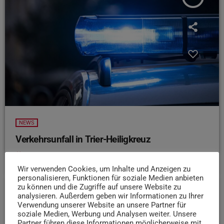
NEWS
Verkehrsunfall in Trier-Heiligkreuz
today
7. AUGUST 2026
13
Wir verwenden Cookies, um Inhalte und Anzeigen zu
personalisieren, Funktionen für soziale Medien anbieten
zu können und die Zugriffe auf unsere Website zu
analysieren. Außerdem geben wir Informationen zu Ihrer
insert_link
Verwendung unserer Website an unsere Partner für
soziale Medien, Werbung und Analysen weiter. Unsere
Partner führen diese Informationen möglicherweise mit