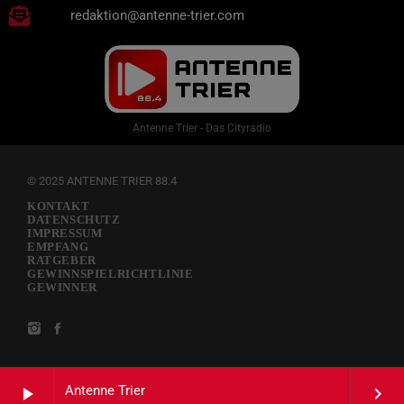
redaktion@antenne-trier.com
Antenne Trier - Das Cityradio
© 2025 ANTENNE TRIER 88.4
KONTAKT
DATENSCHUTZ
IMPRESSUM
EMPFANG
RATGEBER
GEWINNSPIELRICHTLINIE
GEWINNER
Antenne Trier
play_arrow
keyboard_arrow_right