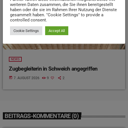
weiteren Daten zusammen, die Sie ihnen bereitgestellt
haben oder die sie im Rahmen Ihrer Nutzung der Dienste
gesammelt haben. "Cookie Settings" to provide a
controlled consent.
Cookie Settings
Accept All
NEWS
Zugbegleiterin in Schweich angegriffen
today
7. AUGUST 2026
9
2
BEITRAGS-KOMMENTARE (0)