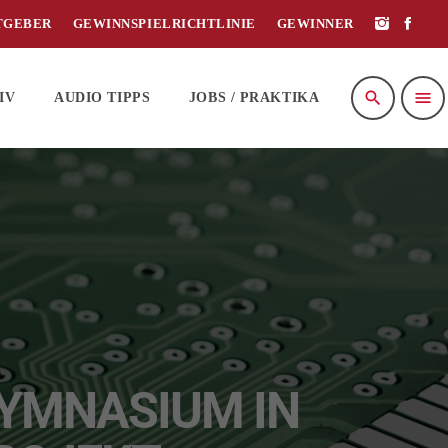
TGEBER
GEWINNSPIELRICHTLINIE
GEWINNER
search
menu
IV
AUDIO TIPPS
JOBS / PRAKTIKA
GYMNASIUM IN