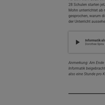
28 Schulen starten je
Mohn unterrichtet ab 
gesprochen, warum die
der Unterricht aussehe
play_arrow
Informatik al
Dorothee Spira
Anmerkung: Am Ende de
Informatik beigebracht
also eine Stunde pro 