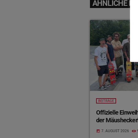
ÄHNLICHE BE
BEITRÄGE
Offizielle Einwe
der Mäushecker
7. AUGUST 2026
today