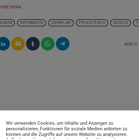
THEE SPIRA
ASIUM
INFORMATIK
LEHRPLAN
PFLICHTFACH
SCHULE
T
email
RATE IT
Wir verwenden Cookies, um Inhalte und Anzeigen zu
personalisieren, Funktionen für soziale Medien anbieten zu
können und die Zugriffe auf unsere Website zu analysieren.