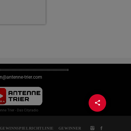
on@antenne-trier.com
share
email
1
nne Trier - Das Cityradio
GEWINNSPIELRICHTLINIE
GEWINNER