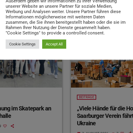
Außerdem geben wir Informationen zu Ihrer Verwendung
ITRÄGE
unserer Website an unsere Partner für soziale Medien,
Werbung und Analysen weiter. Unsere Partner führen diese
Informationen möglicherweise mit weiteren Daten
zusammen, die Sie ihnen bereitgestellt haben oder die sie im
Rahmen Ihrer Nutzung der Dienste gesammelt haben.
"Cookie Settings" to provide a controlled consent.
insert_link
Cookie Settings
Accept All
BEITRÄGE
ihung im Skatepark an
„Viele Hände für die H
halle
Saarburger Verein fährt
Ukraine
9