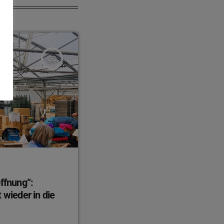
insert_link
offnung“:
 wieder in die