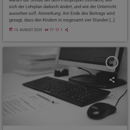
sich der Lehrplan dadurch ändert, und wie der Unterricht
aussehen soll: Anmerkung: Am Ende des Beitrags wird
gesagt, dass den Kindern in insgesamt vier Stunden […]
today
13. AUGUST 2025
77
1
insert_link