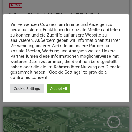
NEWS
Informatik startet in Trier als Pflichtfach
Wir verwenden Cookies, um Inhalte und Anzeigen zu
Zum Schulstart nächsten Montag beginnt das Humboldt-
personalisieren, Funktionen für soziale Medien anbieten
Gymnasium Trier HGT als eine von 28 Pilotschulen in
zu können und die Zugriffe auf unsere Website zu
Rheinland-Pfalz probeweise damit, Informatik als
analysieren. Außerdem geben wir Informationen zu Ihrer
Pflichtfach zu unterrichten. Das Fach wird in der siebten
Verwendung unserer Website an unsere Partner für
soziale Medien, Werbung und Analysen weiter. Unsere
bis zehnten Klassen vier Stunden pro Woche unterrichtet
Partner führen diese Informationen möglicherweise mit
– teilweise entfallen dafür Stunden im Physik-, Kunst- und
weiteren Daten zusammen, die Sie ihnen bereitgestellt
Musikunterricht. Ab dem Jahr 2028 soll Informatik dann
haben oder die sie im Rahmen Ihrer Nutzung der Dienste
an allen Schulen in Rheinland-Pfalz als Pflichtfach
gesammelt haben. "Cookie Settings" to provide a
controlled consent.
unterrichtet werden.
Cookie Settings
Accept All
today
13. AUGUST 2025
63
insert_link