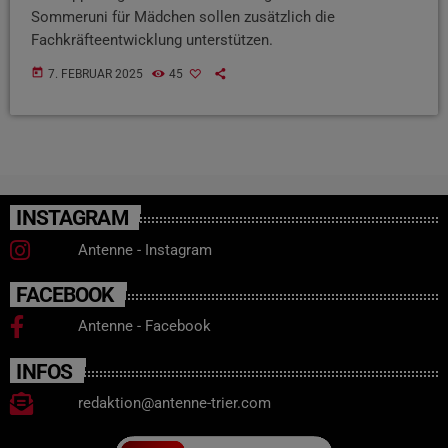
Sommeruni für Mädchen sollen zusätzlich die
Fachkräfteentwicklung unterstützen.
today
7. FEBRUAR 2025
45
INSTAGRAM
Antenne - Instagram
FACEBOOK
Antenne - Facebook
INFOS
redaktion@antenne-trier.com