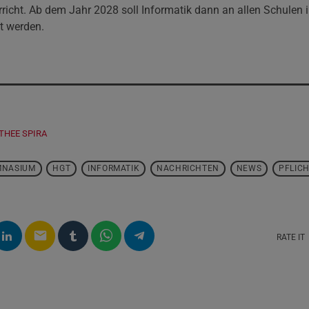
richt. Ab dem Jahr 2028 soll Informatik dann an allen Schulen i
et werden.
THEE SPIRA
MNASIUM
HGT
INFORMATIK
NACHRICHTEN
NEWS
PFLIC
email
RATE IT