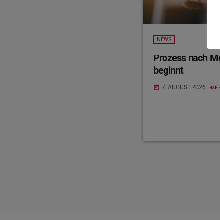
NEWS
Prozess nach Mes
beginnt
7. AUGUST 2026
today