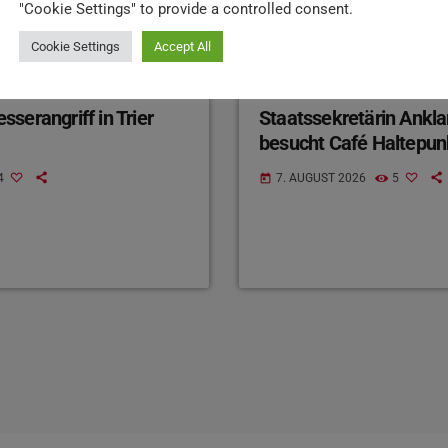
"Cookie Settings" to provide a controlled consent.
Cookie Settings
Accept All
NEWS
serangriff in Trier
Staatssekretärin Ankl
besucht Café Haltepun
4
7. AUGUST 2026
5
today