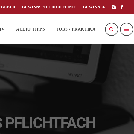
TGEBER
GEWINNSPIELRICHTLINIE
GEWINNER
search
menu
IV
AUDIO TIPPS
JOBS / PRAKTIKA
S PFLICHTFACH