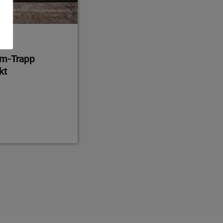
am-Trapp
kt