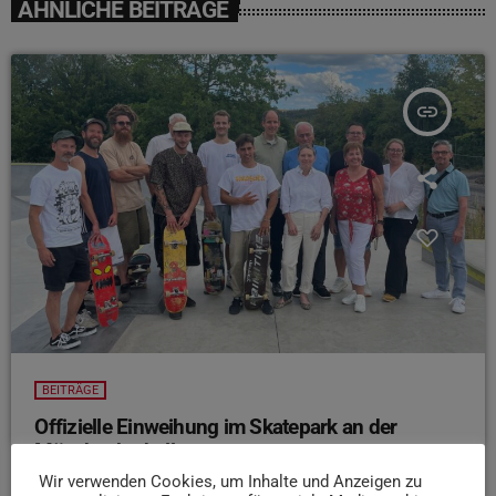
ÄHNLICHE BEITRÄGE
insert_link
BEITRÄGE
Offizielle Einweihung im Skatepark an der
Mäusheckerhalle
Wir verwenden Cookies, um Inhalte und Anzeigen zu
today
7. AUGUST 2026
15