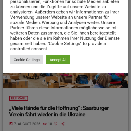
personalisieren, Funktionen für soziale Medien anbieten
zu können und die Zugriffe auf unsere Website zu
analysieren. Außerdem geben wir Informationen zu Ihrer
Verwendung unserer Website an unsere Partner für
soziale Medien, Werbung und Analysen weiter. Unsere
insert_link
Partner führen diese Informationen möglicherweise mit
weiteren Daten zusammen, die Sie ihnen bereitgestellt
haben oder die sie im Rahmen Ihrer Nutzung der Dienste
gesammelt haben. "Cookie Settings" to provide a
controlled consent.
Cookie Settings
Accept All
BEITRÄGE
„Viele Hände für die Hoffnung“: Saarburger
Verein fährt wieder in die Ukraine
today
7. AUGUST 2026
10