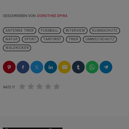
GESCHRIEBEN VON:
DOROTHEE SPIRA
ANTENNE TRIER
FUSSBALL
INTERVIEW
KLIMASCHUTZ
NATUR
SPORT
TARFORST
TRIER
UMWELTSCHUTZ
WALDKICKER
email
RATE IT