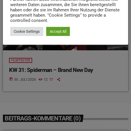
weiteren Daten zusammen, die Sie ihnen bereitgestellt
haben oder die sie im Rahmen Ihrer Nutzung der Dienste
gesammelt haben. "Cookie Settings" to provide a
controlled consent.
Cookie Settings
Accept All
FILMTESTER
KW 31: Spiderman – Brand New Day
today
30. JULI 2026
12
BEITRAGS-KOMMENTARE (0)