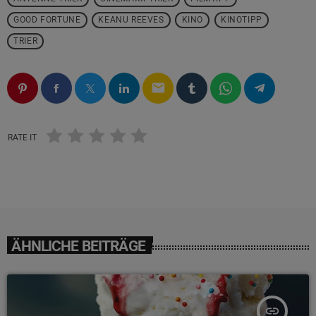
GOOD FORTUNE
KEANU REEVES
KINO
KINOTIPP
TRIER
email
RATE IT
ÄHNLICHE BEITRÄGE
insert_link