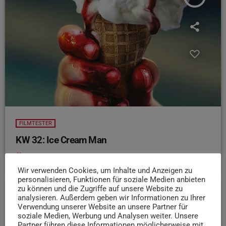
FILMTESTER
KW 32: Ice Cream Man
today
6. AUGUST 2026
6
Wir verwenden Cookies, um Inhalte und Anzeigen zu
personalisieren, Funktionen für soziale Medien anbieten
zu können und die Zugriffe auf unsere Website zu
analysieren. Außerdem geben wir Informationen zu Ihrer
insert_link
Verwendung unserer Website an unsere Partner für
soziale Medien, Werbung und Analysen weiter. Unsere
Partner führen diese Informationen möglicherweise mit