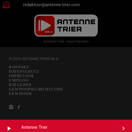
redaktion@antenne-trier.com
Antenne Trier - Das Cityradio
© 2025 ANTENNE TRIER 88.4
KONTAKT
DATENSCHUTZ
IMPRESSUM
EMPFANG
RATGEBER
GEWINNSPIELRICHTLINIE
GEWINNER
Antenne Trier
play_arrow
keyboard_arrow_right