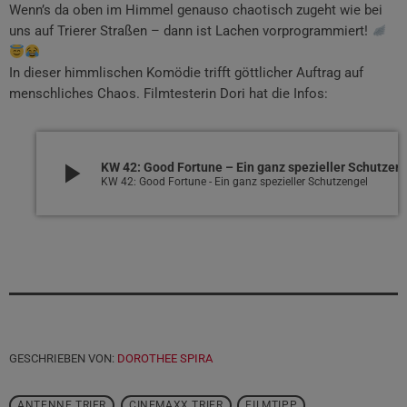
Wenn’s da oben im Himmel genauso chaotisch zugeht wie bei
uns auf Trierer Straßen – dann ist Lachen vorprogrammiert!
In dieser himmlischen Komödie trifft göttlicher Auftrag auf
menschliches Chaos. Filmtesterin Dori hat die Infos:
play_arrow
KW 42: Good Fortune – Ein 
KW 42: Good Fortune - Ein ganz spezieller Schutzengel
GESCHRIEBEN VON:
DOROTHEE SPIRA
ANTENNE TRIER
CINEMAXX TRIER
FILMTIPP