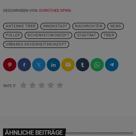
GESCHRIEBEN VON:
DOROTHEE SPIRA
ANTENNE TRIER
INNENSTADT
NACHRICHTEN
NEWS
POLLER
SICHERHEITSKONZEPT
STADTRAT
TRIER
URBANES SICHERHEITSKONZEPT
email
RATE IT
ÄHNLICHE BEITRÄGE