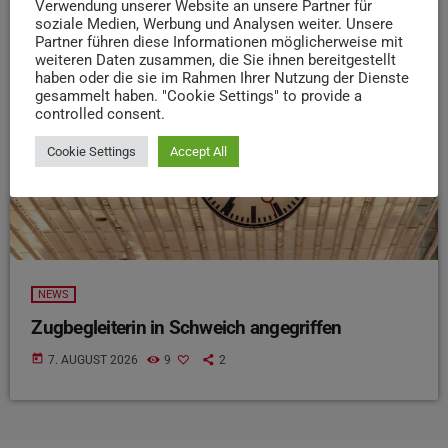
Verwendung unserer Website an unsere Partner für
soziale Medien, Werbung und Analysen weiter. Unsere
insert_link
Partner führen diese Informationen möglicherweise mit
weiteren Daten zusammen, die Sie ihnen bereitgestellt
haben oder die sie im Rahmen Ihrer Nutzung der Dienste
gesammelt haben. "Cookie Settings" to provide a
controlled consent.
Cookie Settings
Accept All
NEWS
Zugbegleiterin in Schweich angegriffen
today
7. AUGUST 2026
9
2