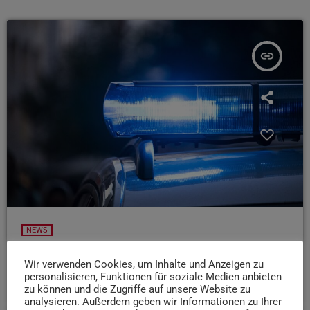
insert_link
NEWS
Verkehrsunfall in Trier-Heiligkreuz
Wir verwenden Cookies, um Inhalte und Anzeigen zu
today
personalisieren, Funktionen für soziale Medien anbieten
7. AUGUST 2026
11
zu können und die Zugriffe auf unsere Website zu
analysieren. Außerdem geben wir Informationen zu Ihrer