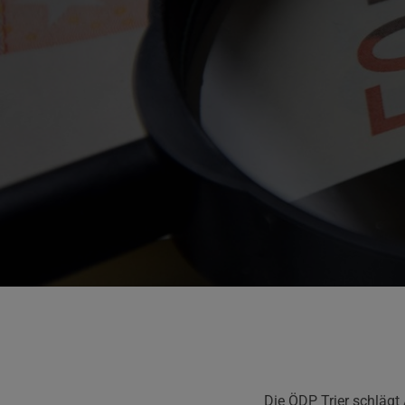
Die ÖDP Trier schläg