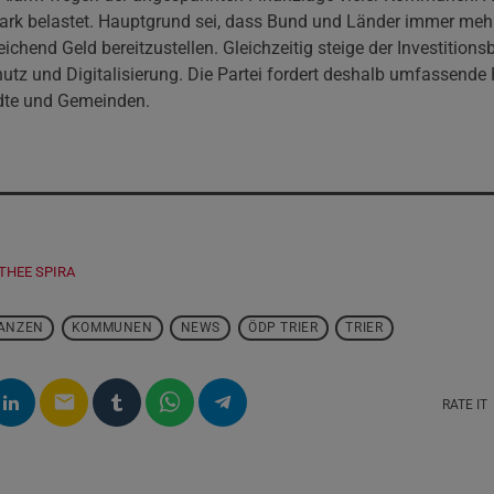
tark belastet. Hauptgrund sei, dass Bund und Länder immer me
ichend Geld bereitzustellen. Gleichzeitig steige der Investitions
chutz und Digitalisierung. Die Partei fordert deshalb umfassen
ädte und Gemeinden.
THEE SPIRA
ANZEN
KOMMUNEN
NEWS
ÖDP TRIER
TRIER
email
RATE IT