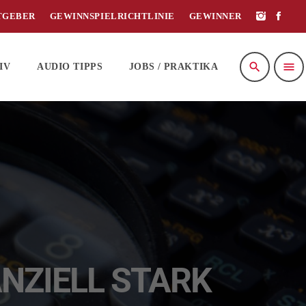
TGEBER
GEWINNSPIELRICHTLINIE
GEWINNER
search
menu
IV
AUDIO TIPPS
JOBS / PRAKTIKA
NZIELL STARK