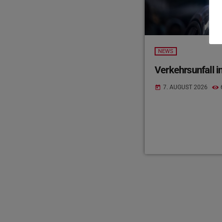
NEWS
Verkehrsunfall in
7. AUGUST 2026
today