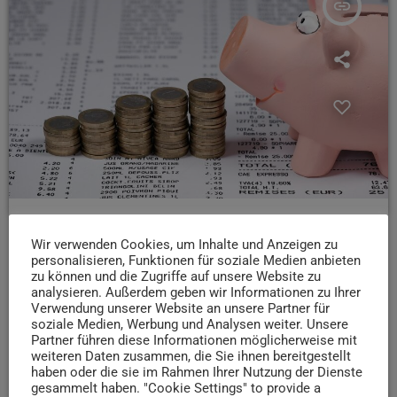
insert_link
NEWS
Wir verwenden Cookies, um Inhalte und Anzeigen zu
ÖDP kritisiert Haushaltsentscheidungen des
personalisieren, Funktionen für soziale Medien anbieten
Trierer Stadtrats
zu können und die Zugriffe auf unsere Website zu
analysieren. Außerdem geben wir Informationen zu Ihrer
Die ÖDP Trier zeigt sich enttäuscht über Entscheidungen
Verwendung unserer Website an unsere Partner für
soziale Medien, Werbung und Analysen weiter. Unsere
des Stadtrats in der aktuellen Haushaltsdebatte. Das geht
Partner führen diese Informationen möglicherweise mit
aus einer Mitteilung der Partei hervor. Konkret kritisiert
weiteren Daten zusammen, die Sie ihnen bereitgestellt
sie, dass die Lokale Agenda 21 keine zusätzliche
haben oder die sie im Rahmen Ihrer Nutzung der Dienste
finanzielle Unterstützung erhält – zugunsten niedrigerer
gesammelt haben. "Cookie Settings" to provide a