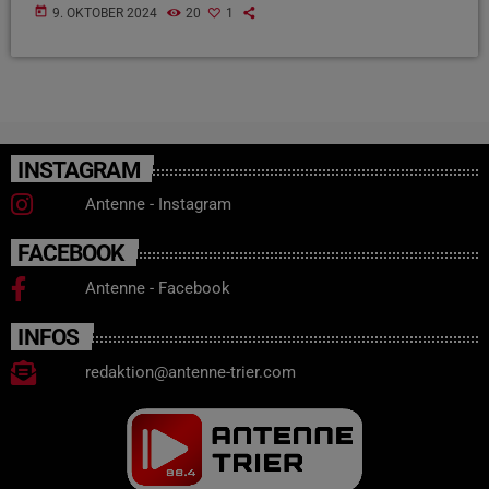
today
9. OKTOBER 2024
20
1
INSTAGRAM
Antenne - Instagram
FACEBOOK
Antenne - Facebook
INFOS
redaktion@antenne-trier.com