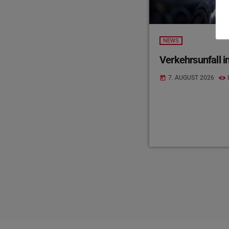
NEWS
Verkehrsunfall in
7. AUGUST 2026
today