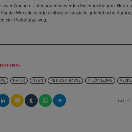
wa zwei Wochen. Unter anderem werden Eisenholzbäume, Hopfe
ür die Wurzeln werden teilweise spezielle unterirdische Kamm
n vier Parkplätze weg.
THEE SPIRA
UME
NATUR
NEWS
PETRUSSTRASSE
PFLÖANZUNG
VERKE
email
RATE IT