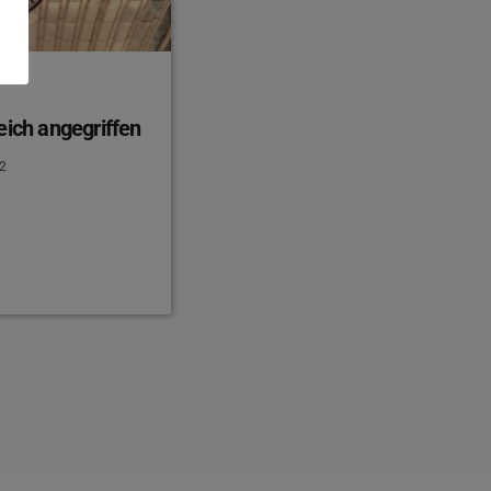
eich angegriffen
2