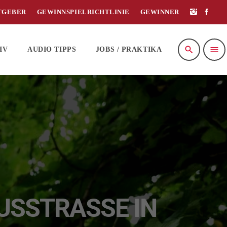
TGEBER
GEWINNSPIELRICHTLINIE
GEWINNER
search
menu
IV
AUDIO TIPPS
JOBS / PRAKTIKA
SSTRASSE IN T