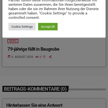
Partner führen diese Informationen möglicherweise mit
weiteren Daten zusammen, die Sie ihnen bereitgestellt
haben oder die sie im Rahmen Ihrer Nutzung der Dienste
gesammelt haben. "Cookie Settings" to provide a
controlled consent.
Cookie Settings
Accept All
NEWS
79-jährige fällt in Baugrube
today
6. AUGUST 2026
2
BEITRAGS-KOMMENTARE (0)
Hinterlassen Sie eine Antwort