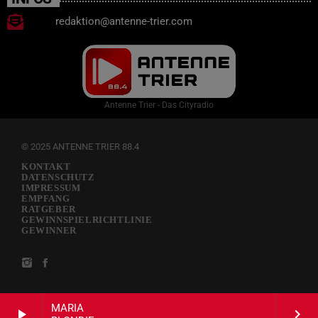
redaktion@antenne-trier.com
Antenne Trier - Das Cityradio
© 2025 ANTENNE TRIER 88.4
KONTAKT
DATENSCHUTZ
IMPRESSUM
EMPFANG
RATGEBER
GEWINNSPIELRICHTLINIE
GEWINNER
MARIA
play_arrow
keyboard_arrow_right