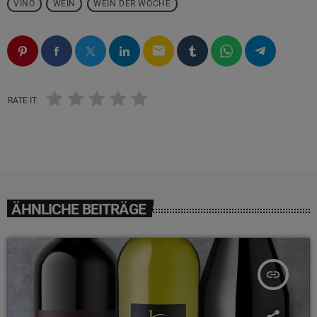
VINO
WEIN
WEIN DER WOCHE
email
RATE IT
ÄHNLICHE BEITRÄGE
insert_link