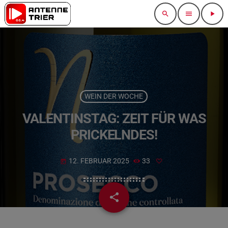
search
menu
play_arrow
WEIN DER WOCHE
VALENTINSTAG: ZEIT FÜR WAS
PRICKELNDES!
12. FEBRUAR 2025
33
today
share
email