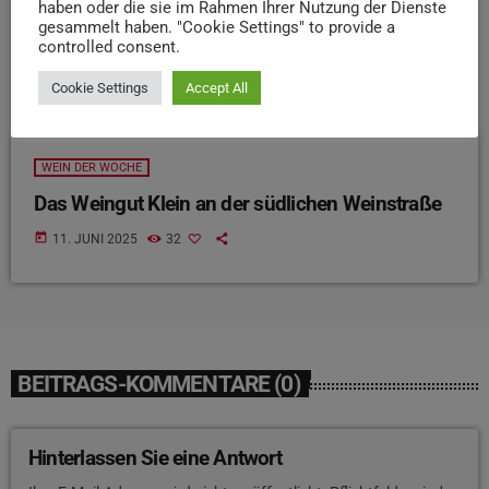
haben oder die sie im Rahmen Ihrer Nutzung der Dienste
gesammelt haben. "Cookie Settings" to provide a
controlled consent.
Cookie Settings
Accept All
WEIN DER WOCHE
Das Weingut Klein an der südlichen Weinstraße
today
11. JUNI 2025
32
BEITRAGS-KOMMENTARE (0)
Hinterlassen Sie eine Antwort