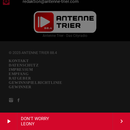
redaktion@antenne-trier.com
Antenne Trier - Das Cityradio
© 2025 ANTENNE TRIER 88.4
KONTAKT
DATENSCHUTZ
IMPRESSUM
EMPFANG
RATGEBER
GEWINNSPIELRICHTLINIE
GEWINNER
DON'T WORRY
play_arrow
keyboard_arrow_right
LEONY