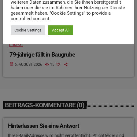
weiteren Daten zusammen, die Sie ihnen bereitgestellt
haben oder die sie im Rahmen Ihrer Nutzung der Dienste
gesammelt haben. "Cookie Settings" to provide a
controlled consent.
Cookie Settings
Accept All
NEWS
79-jährige fällt in Baugrube
today
6. AUGUST 2026
15
BEITRAGS-KOMMENTARE (0)
Hinterlassen Sie eine Antwort
Ihre E-Mail-Adresse wird nicht veröffentlicht. Pflichtfelder sind